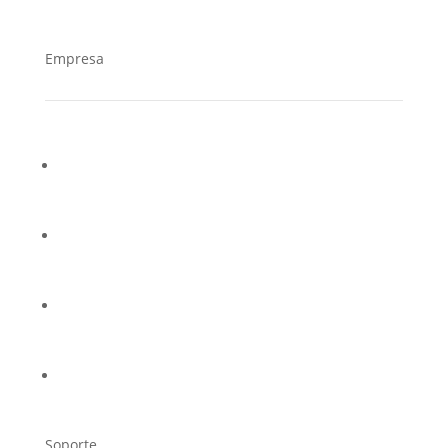
Empresa
¿Quiénes somos?
Casos de éxito
Trabaja en Cucorent
Distribuidores
Soporte