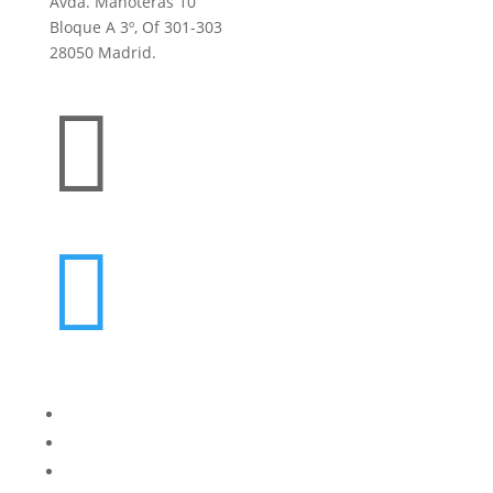
Avda. Manoteras 10
Bloque A 3º, Of 301-303
28050 Madrid.


oes@cucorent.com