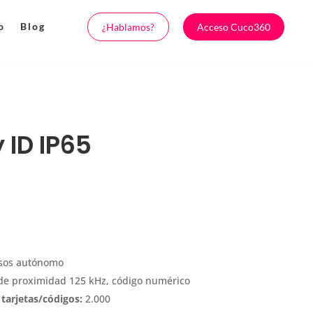
o
Blog
¿Hablamos?
Acceso Cuco360
 ID IP65
sos autónomo
 de proximidad 125 kHz, código numérico
tarjetas/códigos:
2.000