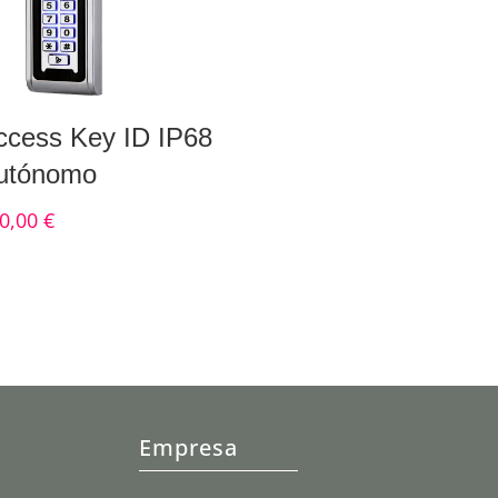
ccess Key ID IP68
utónomo
0,00
€
Empresa