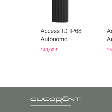
Access ID IP68
A
Autónomo
A
140,00
€
15