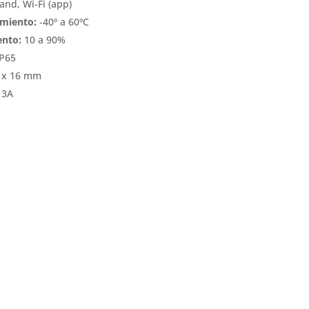
nd, Wi-Fi (app)
miento:
-40º a 60ºC
nto:
10 a 90%
P65
 x 16 mm
 3A