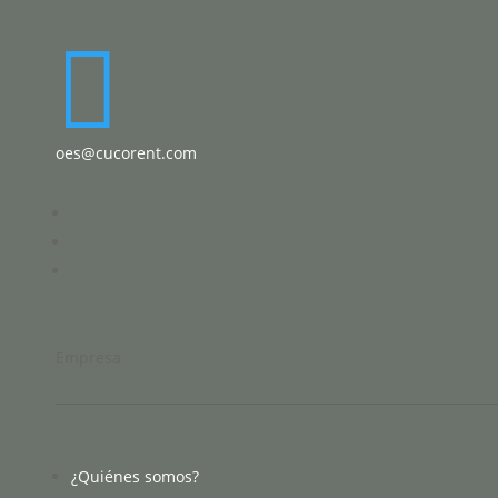

oes@cucorent.com
Empresa
¿Quiénes somos?