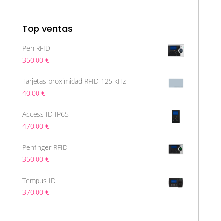
Top ventas
Pen RFID
350,00
€
Tarjetas proximidad RFID 125 kHz
40,00
€
Access ID IP65
470,00
€
Penfinger RFID
350,00
€
Tempus ID
370,00
€