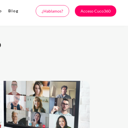
o
Blog
¿Hablamos?
Acceso Cuco360
o