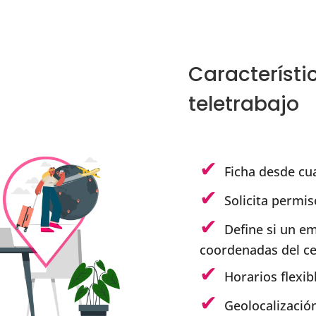
Característi
teletrabajo
Ficha desde cua
Solicita permis
Define si un e
coordenadas del c
Horarios flexib
Geolocalizació