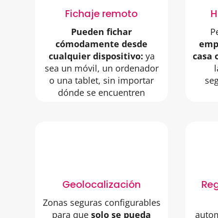
Fichaje remoto
H
Pueden fichar
P
cómodamente desde
emp
cualquier dispositivo:
ya
casa 
sea un móvil, un ordenador
o una tablet, sin importar
seg
dónde se encuentren
Geolocalización
Reg
Zonas seguras configurables
para que
solo se pueda
auto