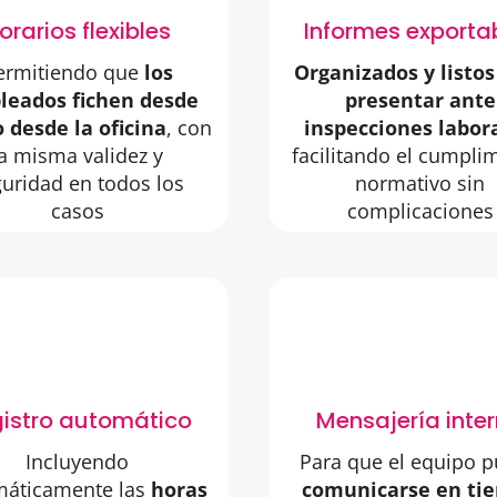
orarios flexibles
Informes exporta
ermitiendo que
los
Organizados y listos
leados fichen desde
presentar ante
o desde la oficina
, con
inspecciones labor
la misma validez y
facilitando el cumpli
uridad en todos los
normativo sin
casos
complicaciones
istro automático
Mensajería inte
Incluyendo
Para que el equipo 
máticamente las
horas
comunicarse en ti