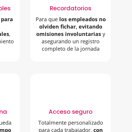
bles
Recordatorios
 para
Para que
los empleados no
olviden fichar, evitando
ales
,
omisiones involuntarias
y
miento
asegurando un registro
completo de la jornada
rna
Acceso seguro
pueda
Totalmente personalizado
empo
para cada trabajador,
con