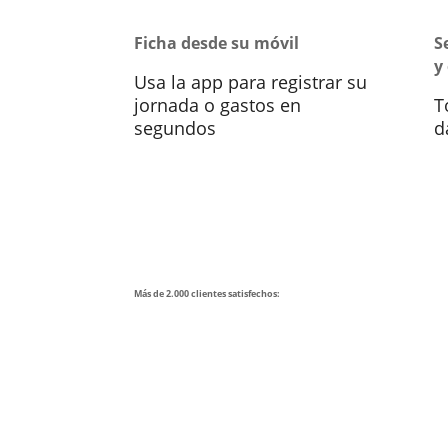
Ficha desde su móvil
S
y
Usa la app para registrar su
jornada o gastos en
T
segundos
d
Más de 2.000 clientes satisfechos: