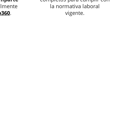
ilmente
la normativa laboral
o360
.
vigente.