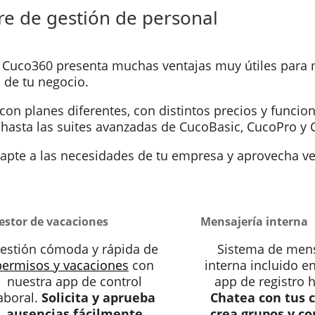
are de gestión de personal
Cuco360 presenta muchas ventajas muy útiles para 
de tu negocio.
con planes diferentes, con distintos precios y funcio
 hasta las suites avanzadas de CucoBasic, CucoPro y 
apte a las necesidades de tu empresa y aprovecha ve
estor de vacaciones
Mensajería interna
estión cómoda y rápida de
Sistema de mens
permisos y vacaciones
con
interna incluido e
nuestra app de control
app de registro h
aboral.
Solicita y aprueba
Chatea con tus c
ausencias fácilmente
crea grupos y c