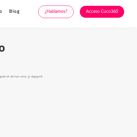
¿Hablamos?
Acceso Cuco360
o
Blog
o