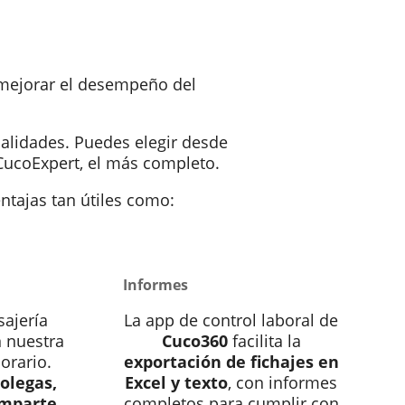
mejorar el desempeño del
nalidades. Puedes elegir desde
CucoExpert, el más completo.
ntajas tan útiles como:
Informes
ajería
La app de control laboral de
n nuestra
Cuco360
facilita la
orario.
exportación de fichajes en
olegas,
Excel y texto
, con informes
omparte
completos para cumplir con