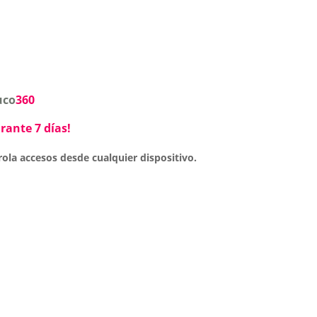
uco
360
rante 7 días!
rola accesos
desde cualquier dispositivo.