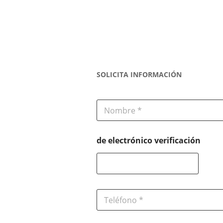
SOLICITA INFORMACIÓN
N
o
m
b
de electrónico verificación
r
e
*
T
e
l
é