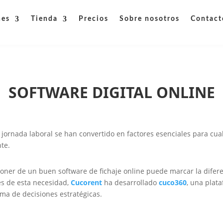
nes
Tienda
Precios
Sobre nosotros
Contact
SOFTWARE DIGITAL ONLINE
a jornada laboral se han convertido en factores esenciales para c
te.
ner de un buen software de fichaje online puede marcar la diferen
tes de esta necesidad,
Cucorent
ha desarrollado
cuco360
, una plata
oma de decisiones estratégicas.