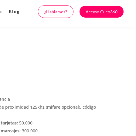
o
Blog
¿Hablamos?
Acceso Cuco360
encia
de proximidad 125khz (mifare opcional), código
tarjetas:
50.000
 marcajes:
300.000