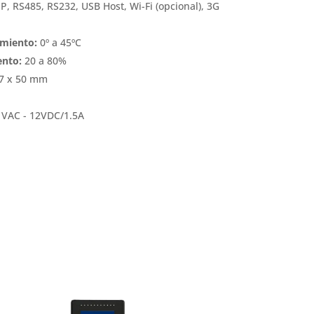
P, RS485, RS232, USB Host, Wi-Fi (opcional), 3G
miento:
0º a 45ºC
nto:
20 a 80%
7 x 50 mm
 VAC - 12VDC/1.5A