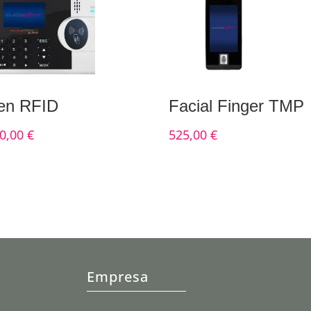
en RFID
Facial Finger TMP
0,00
€
525,00
€
Empresa