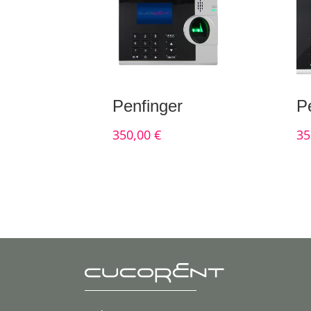
Penfinger
P
350,00
€
35