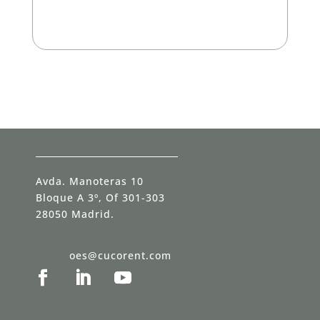
a
s
d
e
v
e
r
i
f
i
c
a
c
Avda. Manoteras 10
i
ó
Bloque A 3º, Of 301-303
n
28050 Madrid.
*
oes@cucorent.com