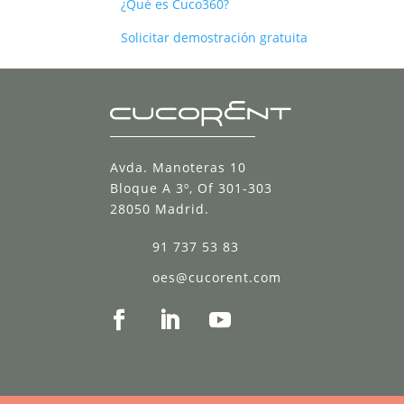
¿Qué es Cuco360?
Solicitar demostración gratuita
Avda. Manoteras 10
Bloque A 3º, Of 301-303
28050 Madrid.
91 737 53 83
oes@cucorent.com