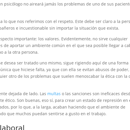
 un psicólogo no aireará jamás los problemas de uno de sus pacient
a lo que nos referimos con el respeto. Este debe ser claro a la per
ñeros e incuestionable sin importar la situación que exista.
specto importante: los valores. Evidentemente, no sirve cualquier
es de aportar un ambiente común en el que sea posible llegar a ca
o a la otra persona.
mo se desea ser tratado uno mismo, sigue rigiendo aquí de una forma
única que hiciese falta, ya que con ella se evitan abusos de poder,
ier otro de los problemas que suelen menoscabar la ética con la
ente dejada de lado. Las
multas
o las sanciones son ineficaces des
e ético. Son buenas, eso sí, para crear un estado de represión en 
dos, por lo que, a la larga, acaban haciendo que el ambiente de
o que muchos puedan sentirse a gusto en el trabajo.
 laboral