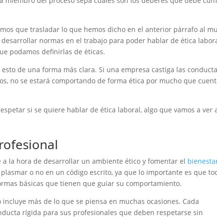
da miembro del proceso sepa cuáles son los deberes que debe cum
emos que trasladar lo que hemos dicho en el anterior párrafo al 
 desarrollar normas en el trabajo para poder hablar de ética labora
que podamos definirlas de éticas.
esto de una forma más clara. Si una empresa castiga las conduct
icos, no se estará comportando de forma ética por mucho que cuen
espetar si se quiere hablar de ética laboral, algo que vamos a ver 
rofesional
a la hora de desarrollar un ambiente ético y fomentar el
bienesta
 plasmar o no en un código escrito, ya que lo importante es que to
normas básicas que tienen que guiar su comportamiento.
sto incluye más de lo que se piensa en muchas ocasiones. Cada
ducta rígida para sus profesionales que deben respetarse sin