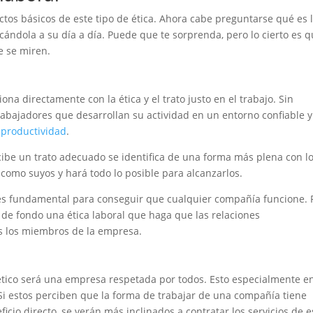
ectos básicos de este tipo de ética. Ahora cabe preguntarse qué es 
ndola a su día a día. Puede que te sorprenda, pero lo cierto es 
e se miren.
 directamente con la ética y el trato justo en el trabajo. Sin
bajadores que desarrollan su actividad en un entorno confiable y
u
productividad
.
ecibe un trato adecuado se identifica de una forma más plena con l
 como suyos y hará todo lo posible para alcanzarlos.
es fundamental para conseguir que cualquier compañía funcione. 
 de fondo una ética laboral que haga que las relaciones
s los miembros de la empresa.
ico será una empresa respetada por todos. Esto especialmente e
. Si estos perciben que la forma de trabajar de una compañía tiene
cio directo, se verán más inclinados a contratar los servicios de e