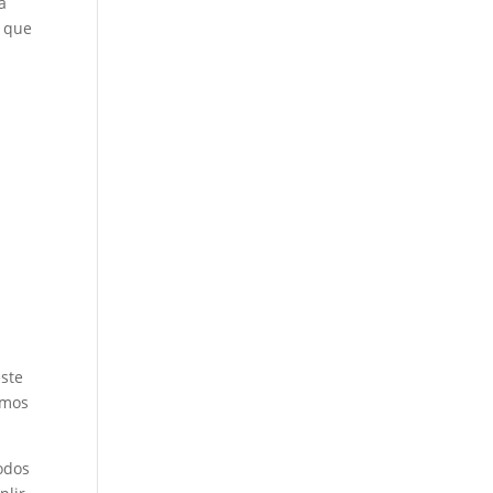
a
o que
este
amos
odos