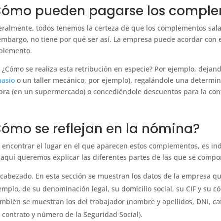
ómo pueden pagarse los complem
ralmente, todos tenemos la certeza de que los complementos sal
embargo, no tiene por qué ser así. La empresa puede acordar con el
plemento.
 ¿Cómo se realiza esta retribución en especie? Por ejemplo, dejand
asio
o un taller mecánico, por ejemplo), regalándole una determi
ra (en un supermercado) o concediéndole descuentos para la contr
ómo se reflejan en la nómina?
 encontrar el lugar en el que aparecen estos complementos, es in
, aquí queremos explicar las diferentes partes de las que se compo
cabezado. En esta sección se muestran los datos de la empresa qu
emplo, de su denominación legal, su domicilio social, su CIF y su có
mbién se muestran los del trabajador (nombre y apellidos, DNI, cat
 contrato y número de la Seguridad Social).