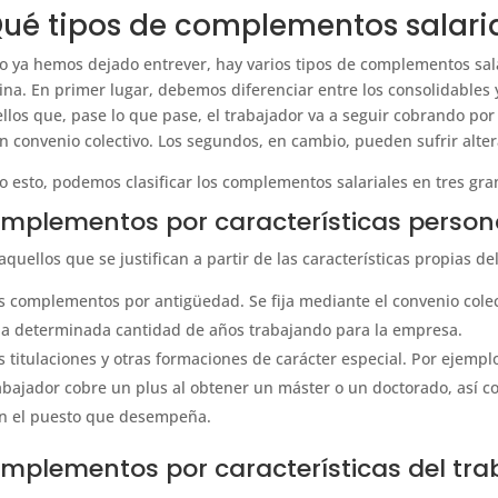
ué tipos de complementos salaria
 ya hemos dejado entrever, hay varios tipos de complementos sala
na. En primer lugar, debemos diferenciar entre los consolidables y
llos que, pase lo que pase, el trabajador va a seguir cobrando por
n convenio colectivo. Los segundos, en cambio, pueden sufrir alter
o esto, podemos clasificar los complementos salariales en tres gra
mplementos por características person
aquellos que se justifican a partir de las características propias d
s complementos por antigüedad. Se fija mediante el convenio colec
a determinada cantidad de años trabajando para la empresa.
s titulaciones y otras formaciones de carácter especial. Por ejempl
abajador cobre un plus al obtener un máster o un doctorado, así co
n el puesto que desempeña.
mplementos por características del tra