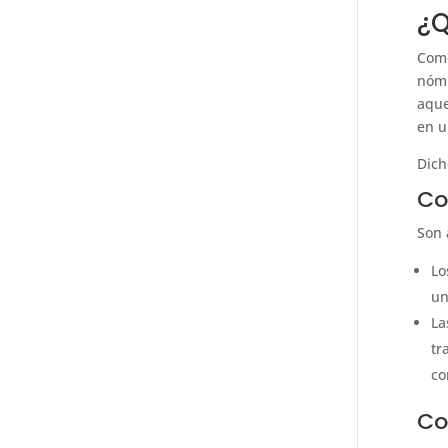
¿Q
Como
nómi
aque
en u
Dich
Co
Son 
Lo
un
La
tr
co
Co