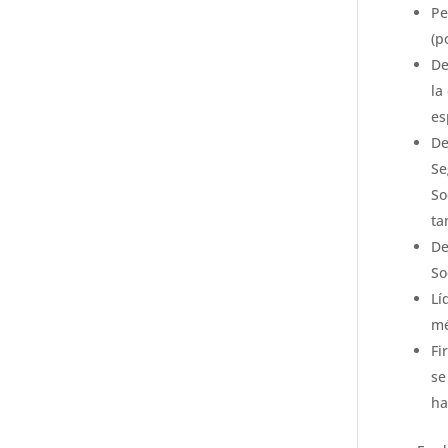
Pe
(p
De
la
es
De
Se
So
ta
De
So
Lí
mé
Fi
se
ha