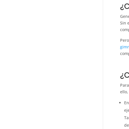
¿C
Gene
Sin 
com
Pero
gimn
comp
¿C
Para
ello
En
ej
Ta
de