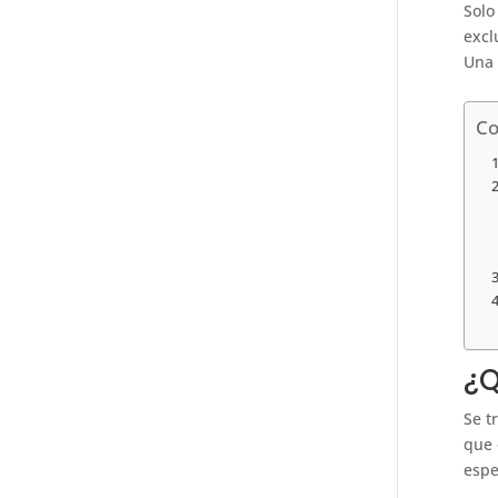
Solo
excl
Una 
Co
¿Q
Se t
que 
espe