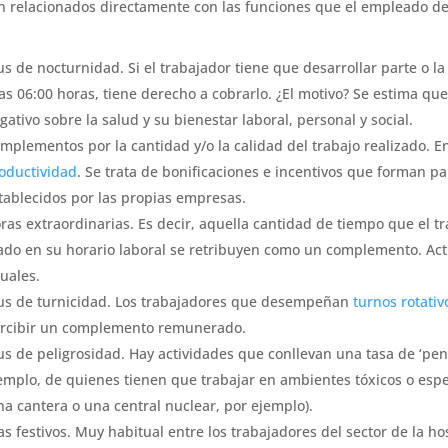
n relacionados directamente con las funciones que el empleado 
us de nocturnidad. Si el trabajador tiene que desarrollar parte o la
las 06:00 horas, tiene derecho a cobrarlo. ¿El motivo? Se estima qu
gativo sobre la salud y su bienestar laboral, personal y social.
mplementos por la cantidad y/o la calidad del trabajo realizado. En
oductividad
. Se trata de bonificaciones e incentivos que forman 
tablecidos por las propias empresas.
ras extraordinarias. Es decir, aquella cantidad de tiempo que el tr
jado en su horario laboral se retribuyen como un complemento. Act
uales.
us de turnicidad. Los trabajadores que desempeñan
turnos rotativ
rcibir un complemento remunerado.
us de peligrosidad. Hay actividades que conllevan una tasa de ‘pen
emplo, de quienes tienen que trabajar en ambientes tóxicos o espe
na cantera o una central nuclear, por ejemplo).
as festivos. Muy habitual entre los trabajadores del sector de la hos