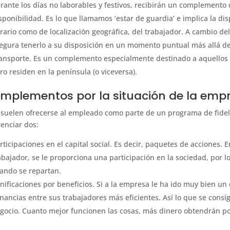
rante los días no laborables y festivos, recibirán un complemento
sponibilidad. Es lo que llamamos ‘estar de guardia’ e implica la di
rario como de localización geográfica, del trabajador. A cambio d
egura tenerlo a su disposición en un momento puntual más allá del 
ansporte. Es un complemento especialmente destinado a aquellos q
ro residen en la península (o viceversa).
mplementos por la situación de la emp
 suelen ofrecerse al empleado como parte de un programa de fidel
renciar dos:
rticipaciones en el capital social. Es decir, paquetes de acciones. 
abajador, se le proporciona una participación en la sociedad, por l
ando se repartan.
nificaciones por beneficios. Si a la empresa le ha ido muy bien un
nancias entre sus trabajadores más eficientes. Así lo que se consi
gocio. Cuanto mejor funcionen las cosas, más dinero obtendrán po