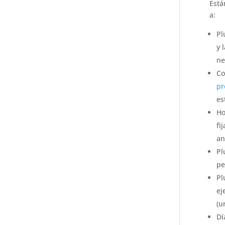
Está
a:
Pl
y 
ne
Co
pr
es
Ho
fi
an
Pl
pe
Pl
ej
(u
Dí