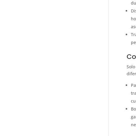
du
Di
ho
as
Tr
pe
Co
Solo
dife
Pa
tr
cu
Bo
ga
ne