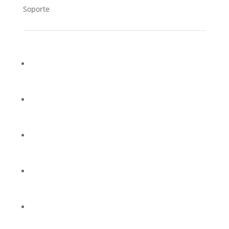
Soporte
Contacto
Soporte Técnico
Preguntas frecuentes
Política de privacidad
Aviso legal