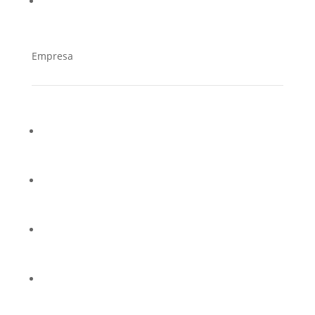
Empresa
¿Quiénes somos?
Casos de éxito
Trabaja en Cucorent
Distribuidores