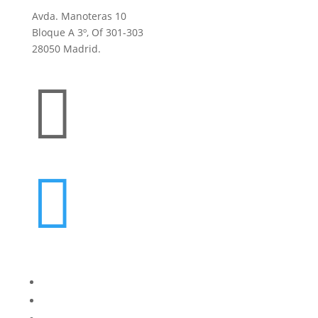
Avda. Manoteras 10
Bloque A 3º, Of 301-303
28050 Madrid.


oes@cucorent.com