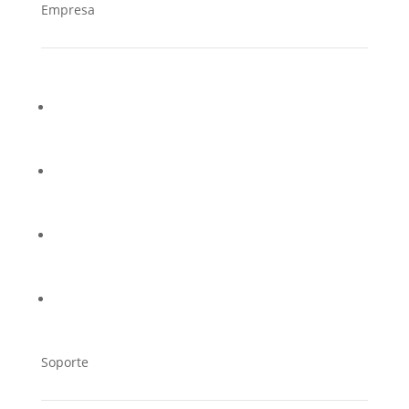
Empresa
¿Quiénes somos?
Casos de éxito
Trabaja en Cucorent
Distribuidores
Soporte