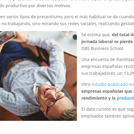
do productivo por diversos motivos.
ten varios tipos de presentismo, pero el más habitual se da cuand
 no trabajando, sino mirando sus redes sociales, realizando gesti
Se estima que,
del total 
jornada laboral se pierde
OBS Business School.
Una encuesta de Randstad
empresas españolas recon
sus trabajadores, un 13,
Otro
estudio publicado en
empresas españolas que r
rendimiento y la
product
El dato curioso es que se
empleados también opinan