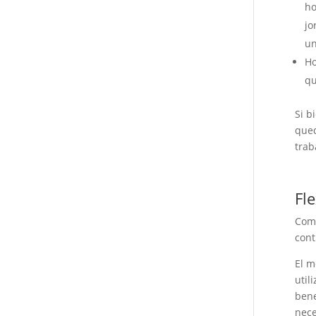
ho
jo
un
Ho
qu
Si b
qued
trab
Fl
Como
cont
El m
util
bene
nece