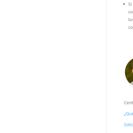
Si
co
tu
co
Cent
¿Qué
Soli