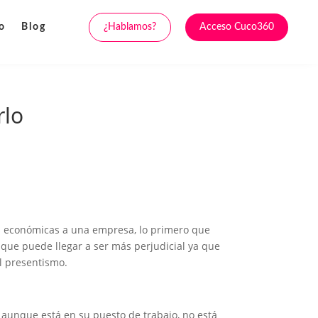
¿Hablamos?
Acceso Cuco360
o
Blog
rlo
 económicas a una empresa, lo primero que
o que puede llegar a ser más perjudicial ya que
l presentismo.
 aunque está en su puesto de trabajo, no está