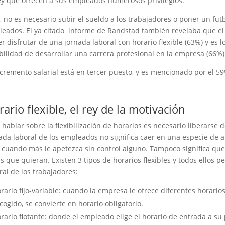
ey que ofrecen a sus empleados numerosos privilegios.
, no es necesario subir el sueldo a los trabajadores o poner un futb
eados. El ya citado informe de Randstad también revelaba que el b
r disfrutar de una jornada laboral con horario flexible (63%) y es
bilidad de desarrollar una carrera profesional en la empresa (66%)
ncremento salarial está en tercer puesto, y es mencionado por el 59
ario flexible, el rey de la motivación
 hablar sobre la flexibilización de horarios es necesario liberarse de
ada laboral de los empleados no significa caer en una especie de 
r cuando más le apetezca sin control alguno. Tampoco significa q
s que quieran. Existen 3 tipos de horarios flexibles y todos ellos 
ral de los trabajadores:
rario fijo-variable: cuando la empresa le ofrece diferentes horarios
cogido, se convierte en horario obligatorio.
rario flotante: donde el empleado elige el horario de entrada a s