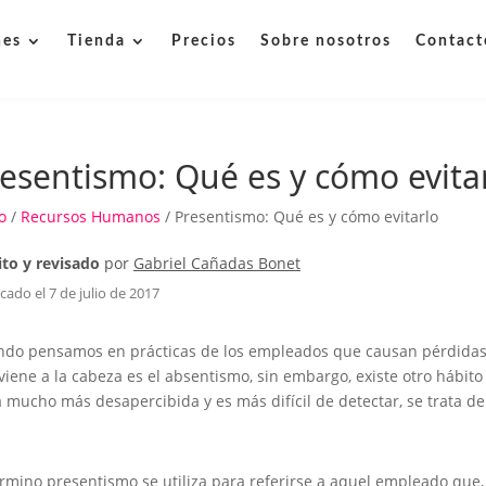
nes
Tienda
Precios
Sobre nosotros
Contact
esentismo: Qué es y cómo evita
o
/
Recursos Humanos
/ Presentismo: Qué es y cómo evitarlo
ito y revisado
por
Gabriel Cañadas Bonet
cado el 7 de julio de 2017
do pensamos en prácticas de los empleados que causan pérdidas
viene a la cabeza es el absentismo, sin embargo, existe otro hábit
 mucho más desapercibida y es más difícil de detectar, se trata de
érmino presentismo se utiliza para referirse a aquel empleado que,