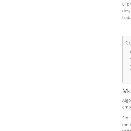
El p
desp
trab
Co
Mo
Algo
empl
Sin 
menu