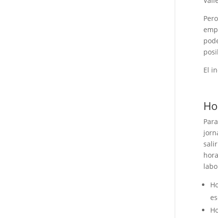
Vall
Pero
empl
pode
posi
El i
Hor
Para
jorn
sali
hora
labo
Ho
es
Ho