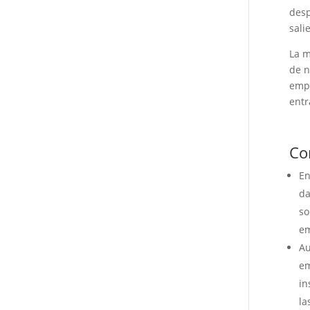
desp
sali
La m
de n
empl
entr
Co
En
da
so
em
Au
em
in
la