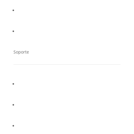
Trabaja en Cucorent
Distribuidores
Soporte
Contacto
Soporte Técnico
Preguntas frecuentes