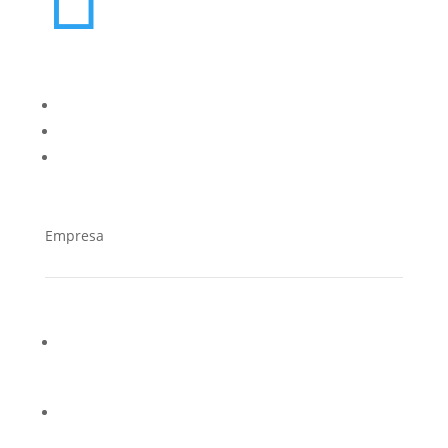
oes@cucorent.com
Empresa
¿Quiénes somos?
Casos de éxito