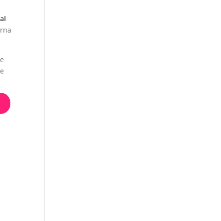
al
erna
le
re