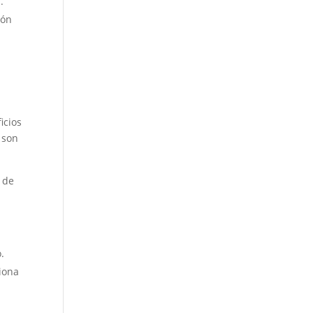
.
ión
icios
son
 de
.
iona