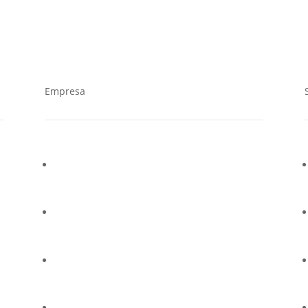
Empresa
¿Quiénes somos?
Casos de éxito
Trabaja en Cucorent
Distribuidores