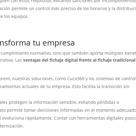
mplen con estos requisitos, evitando sanciones por incumplimientos
ización permite un control más preciso de los horarios y la distribuc
e los equipos.
ransforma tu empresa
 el cumplimiento normativo, sino que también aporta múltiples benef
erativa. Las
ventajas del fichaje digital frente al fichaje tradicional
orent, nuestras soluciones, como Cuco360 y los sistemas de control
ramientas actuales de tu empresa. Esto facilita la transición sin
tales protegen la información sensible, evitando pérdidas o
iato permite tomar decisiones informadas en el momento adecuado
l evoluciona rápidamente. Contar con herramientas digitales posic
dernización.