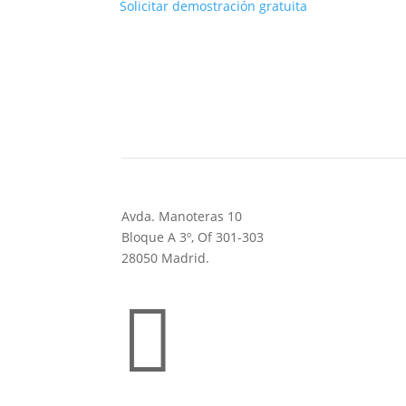
Solicitar demostración gratuita
Avda. Manoteras 10
Bloque A 3º, Of 301-303
28050 Madrid.

91 737 53 83