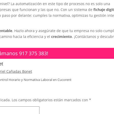
e nivel? La automatización en este tipo de procesos no es solo una
resas que funcionan y las que no. Con un sistema de
fichaje digit
un paso por delante: cumples la normativa, optimizas tu gestión int
entable
. Hazlo ahora y asegúrate de que tu empresa no solo cump
camino hacia la eficiencia y el
crecimiento
. ¡Contáctanos y descub
lámanos 917 375 383!
et
riel Cañadas Bonet
ntrol Horario y Normativa Laboral en
Cucorent
licada.
Los campos obligatorios están marcados con
*