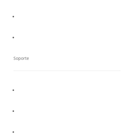
Trabaja en Cucorent
Distribuidores
Soporte
Contacto
Soporte Técnico
Preguntas frecuentes