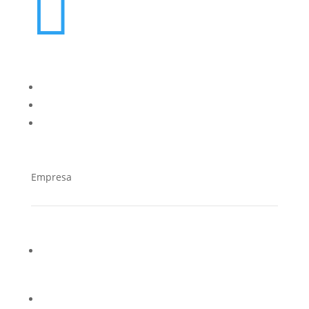

oes@cucorent.com
Empresa
¿Quiénes somos?
Casos de éxito