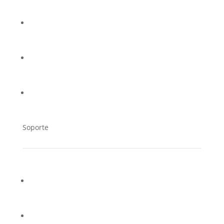
Casos de éxito
Trabaja en Cucorent
Distribuidores
Soporte
Contacto
Soporte Técnico