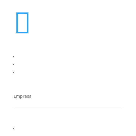

oes@cucorent.com
Empresa
¿Quiénes somos?