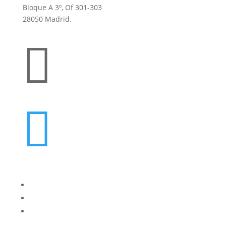
Bloque A 3º, Of 301-303
28050 Madrid.


oes@cucorent.com