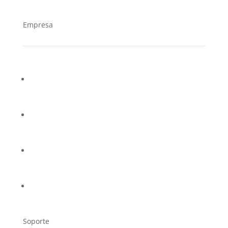
Empresa
¿Quiénes somos?
Casos de éxito
Trabaja en Cucorent
Distribuidores
Soporte