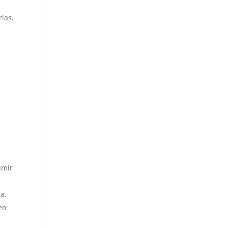
las.
umir
a.
en