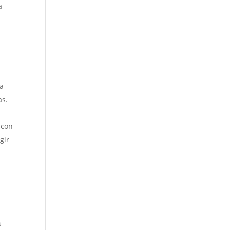
a
da
as.
 con
gir
s