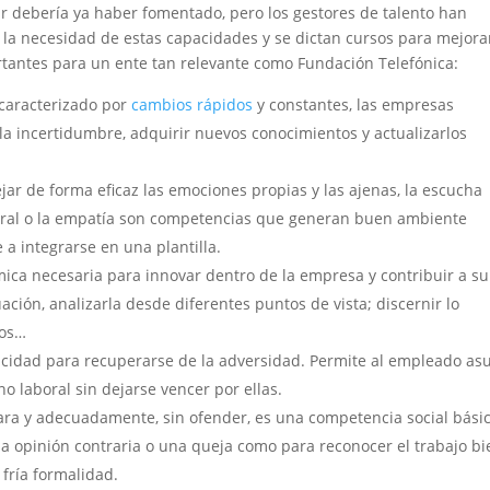
r debería ya haber fomentado, pero los gestores de talento han
 la necesidad de estas capacidades y se dictan cursos para mejorar
rtantes para un ente tan relevante como Fundación Telefónica:
caracterizado por
cambios rápidos
y constantes, las empresas
la incertidumbre, adquirir nuevos conocimientos y actualizarlos
r de forma eficaz las emociones propias y las ajenas, la escucha
rporal o la empatía son competencias que generan buen ambiente
 a integrarse en una plantilla.
ica necesaria para innovar dentro de la empresa y contribuir a su
ación, analizarla desde diferentes puntos de vista; discernir lo
dos…
acidad para recuperarse de la adversidad. Permite al empleado as
no laboral sin dejarse vencer por ellas.
ara y adecuadamente, sin ofender, es una competencia social básic
una opinión contraria o una queja como para reconocer el trabajo bi
fría formalidad.