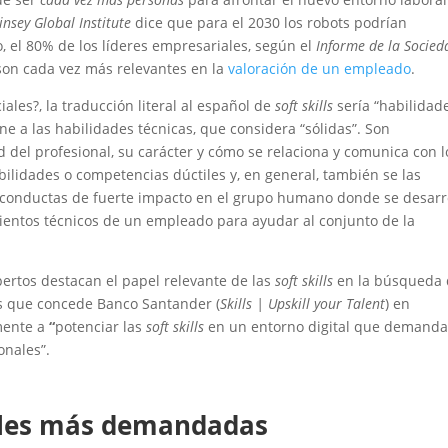
nsey Global Institute
dice que para el 2030 los robots podrían
, el 80% de los líderes empresariales, según el
Informe de la Socied
on cada vez más relevantes en la
valoración de un empleado
.
ales?, la traducción literal al español de
soft skills
sería “habilidad
ne a las habilidades técnicas, que considera “sólidas”. Son
 del profesional, su carácter y cómo se relaciona y comunica con l
lidades o competencias dúctiles y, en general, también se las
 conductas de fuerte impacto en el grupo humano donde se desarr
entos técnicos de un empleado para ayudar al conjunto de la
pertos destacan el papel relevante de las
soft skills
en la búsqueda 
as que concede Banco Santander (
Skills | Upskill your Talent
) en
mente a
“
potenciar las
soft skills
en un entorno digital que demand
onales”.
ales más demandadas