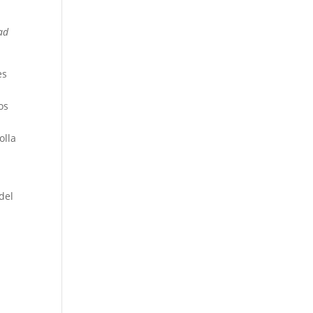
ad
es
os
olla
del
a