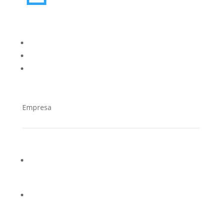
oes@cucorent.com
Empresa
¿Quiénes somos?
Casos de éxito