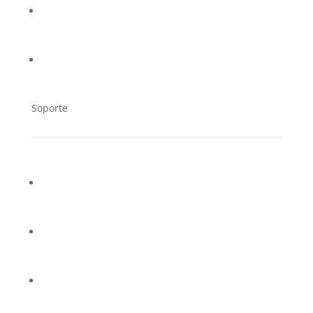
Trabaja en Cucorent
Distribuidores
Soporte
Contacto
Soporte Técnico
Preguntas frecuentes