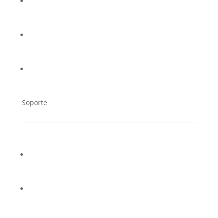
Casos de éxito
Trabaja en Cucorent
Distribuidores
Soporte
Contacto
Soporte Técnico