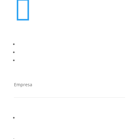

oes@cucorent.com
Empresa
¿Quiénes somos?