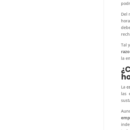
podr
Del
hora
debe
rech
Tal 
razo
la e
¿C
ho
La
c
las 
sust
Aunq
empr
inde