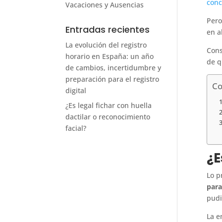
conc
Vacaciones y Ausencias
Per
Entradas recientes
en a
La evolución del registro
Cons
horario en España: un año
de q
de cambios, incertidumbre y
preparación para el registro
Co
digital
¿Es legal fichar con huella
dactilar o reconocimiento
facial?
¿E
Lo p
para
pudi
La 