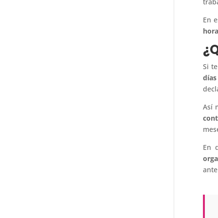
trab
En e
hora
¿Q
Si t
días
decl
Así 
cont
mese
En d
orga
ante