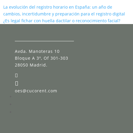
La evolución del registro horario en España: un año de
cambios, incertidumbre y preparación para el registro digital
¿Es legal fichar con huella dactilar o reconocimiento facial?
Avda. Manoteras 10
Bloque A 3º, Of 301-303
28050 Madrid.


oes@cucorent.com