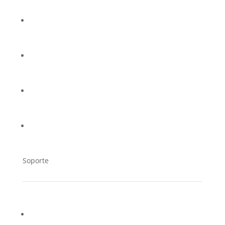
¿Quiénes somos?
Casos de éxito
Trabaja en Cucorent
Distribuidores
Soporte
Contacto