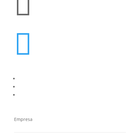


oes@cucorent.com
Empresa