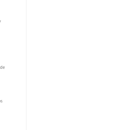
y
 de
os