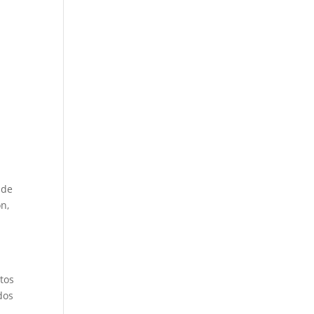
 de
n,
tos
dos