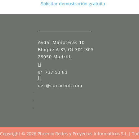
Solicitar demostración gratuita
Avda. Manoteras 10
Bloque A 3º, Of 301-303
28050 Madrid.

91 737 53 83

oes@cucorent.com
Copyright © 2026 Phoenix Redes y Proyectos Informáticos S.L.| To