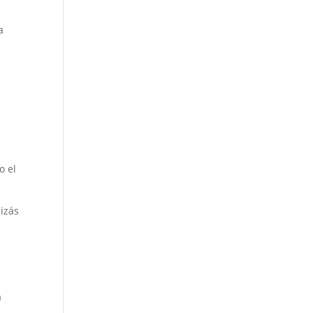
a
o el
izás
a